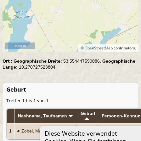
1000 m
©
OpenStreetMap
contributors.
Ort :
Geographische Breite:
53.554447590086,
Geographische
Länge:
19.270727523804
Geburt
Treffer 1 bis 1 von 1
Geburt
Nachname, Taufnamen
Personen-Kennun
26 Sep
1
Zobel, Maria
I589
Diese Website verwendet
1879