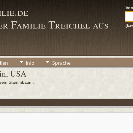
lie.de
Vo
r Familie Treichel aus
[Er
ien
Info
Sprache
sin, USA
iesem Stammbaum.