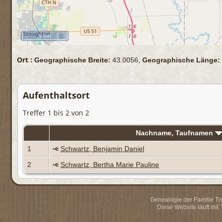
5 km
Ort :
Geographische Breite:
43.0056,
Geographische Länge:
Aufenthaltsort
Treffer 1 bis 2 von 2
Nachname, Taufnamen
1
Schwartz, Benjamin Daniel
2
Schwartz, Bertha Marie Pauline
Genealogie der Familie Trei
Diese Website läuft mit