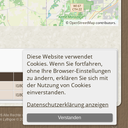
©
OpenStreetMap
contributors.
Diese Website verwendet
Cookies. Wenn Sie fortfahren,
ohne Ihre Browser-Einstellungen
zu ändern, erklären Sie sich mit
Personen-Kennung
der Nutzung von Cookies
I1802
einverstanden.
I1803
Datenschutzerklärung anzeigen
 Alle Rechte vorbehalten.
Verstanden
rin Lythgoe © 2001-2026.