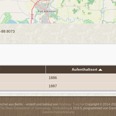
-88.8073
Aufenthaltsort
1886
1887
Andreas Treichel
chel aus Berlin. - erstellt und betreut von
Copyright © 2014-2026
The Next Generation of Genealogy Sitebuilding
v. 15.0.5, programmiert von Dar
Datenschutzerklärung