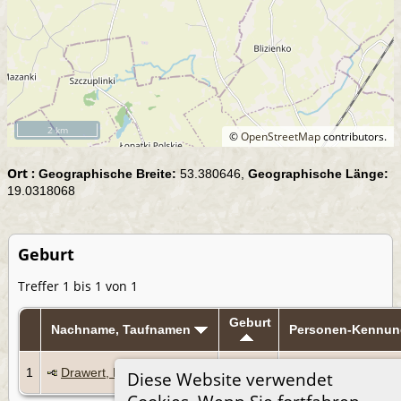
2 km
©
OpenStreetMap
contributors.
Ort :
Geographische Breite:
53.380646,
Geographische Länge:
19.0318068
Geburt
Treffer 1 bis 1 von 1
Geburt
Nachname, Taufnamen
Personen-Kennun
17 Mrz
1
Drawert, Karl
I488
Diese Website verwendet
1872