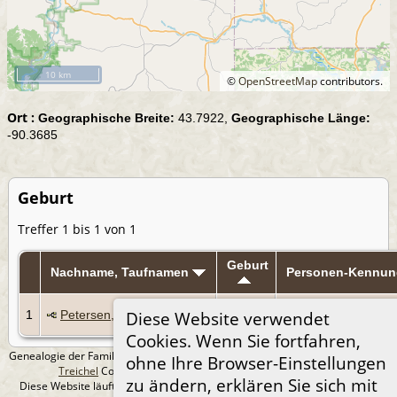
10 km
©
OpenStreetMap
contributors.
Ort :
Geographische Breite:
43.7922,
Geographische Länge:
-90.3685
Geburt
Treffer 1 bis 1 von 1
Geburt
Nachname, Taufnamen
Personen-Kennun
22 Jan
1
Petersen, Floyd Nelsver
I1489
Diese Website verwendet
1923
Cookies. Wenn Sie fortfahren,
Genealogie der Familie Treichel aus Berlin. - erstellt und betreut von
Andreas
ohne Ihre Browser-Einstellungen
Treichel
Copyright © 2014-2026 Alle Rechte vorbehalten.
zu ändern, erklären Sie sich mit
Diese Website läuft mit
The Next Generation of Genealogy Sitebuilding
v.