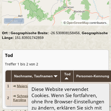
20 km
©
OpenStreetMap
contributors.
Ort :
Geographische Breite:
-26.530808158456,
Geographische
Länge:
151.83931742859
Tod
Treffer 1 bis 2 von 2
Tod
Nachname, Taufnamen
Personen-Kennung
1
Meiers, William
1969
I1372
Diese Website verwendet
25
Cookies. Wenn Sie fortfahren,
Schneider, Maria Anna
2
Sep
I2168
Karolina
ohne Ihre Browser-Einstellungen
1942
zu ändern, erklären Sie sich mit