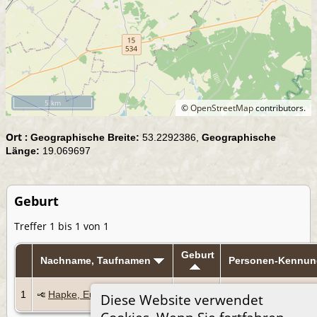
5 km
©
OpenStreetMap
contributors.
Ort :
Geographische Breite:
53.2292386,
Geographische
Länge:
19.069697
Geburt
Treffer 1 bis 1 von 1
Geburt
Nachname, Taufnamen
Personen-Kennun
12 Jan
1
Hapke, Euphrosina
I344
Diese Website verwendet
1812