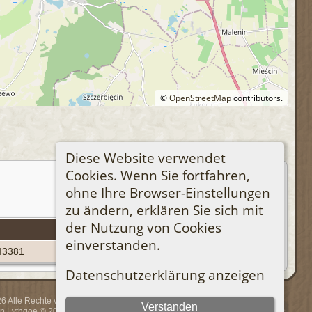
©
OpenStreetMap
contributors.
Diese Website verwendet
Cookies. Wenn Sie fortfahren,
ohne Ihre Browser-Einstellungen
zu ändern, erklären Sie sich mit
der Nutzung von Cookies
Personen-Kennung
einverstanden.
I3381
Datenschutzerklärung anzeigen
 Alle Rechte vorbehalten.
Verstanden
rin Lythgoe © 2001-2026.