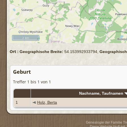
2 km
Ort :
Geographische Breite:
54.153992933794,
Geographisch
Geburt
Treffer 1 bis 1 von 1
Nachname, Taufnamen
1
Holz, Berta
Genealogie der Familie Trei
Diese Website läuft mit