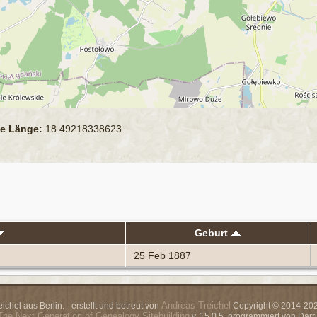
e Länge:
18.49218338623
Geburt
25 Feb 1887
Andreas Treichel
chel aus Berlin. - erstellt und betreut von
Copyright © 2014-2026
The Next Generation of Genealogy Sitebuilding
v. 15.0.5, programmiert von Dar