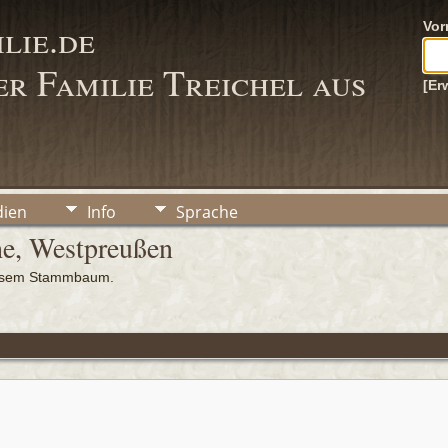
lie.de
Vo
r Familie Treichel aus
[Er
ien
Info
Sprache
he, Westpreußen
iesem Stammbaum.