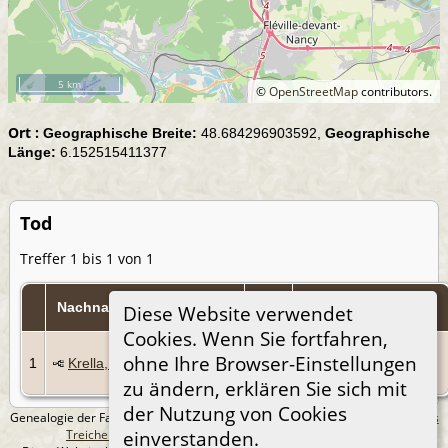
5 km
©
OpenStreetMap
contributors.
Ort :
Geographische Breite:
48.684296903592,
Geographische
Länge:
6.152515411377
Tod
Treffer 1 bis 1 von 1
Tod
Nachname, Taufnamen
Personen-Kennung
Diese Website verwendet
Cookies. Wenn Sie fortfahren,
7
ohne Ihre Browser-Einstellungen
1
Krella, Jean Antoine
Jan
I100
1970
zu ändern, erklären Sie sich mit
der Nutzung von Cookies
Genealogie der Familie Treichel aus Berlin. - erstellt und betreut von
Andreas
Treichel
Copyright © 2014-2026 Alle Rechte vorbehalten.
einverstanden.