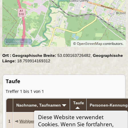
1000 m
©
OpenStreetMap
contributors.
Ort :
Geographische Breite:
53.030163726482,
Geographische
Länge:
18.759914169312
Taufe
Treffer 1 bis 1 von 1
Taufe
Nachname, Taufnamen
Personen-Kennung
Diese Website verwendet
15
1
Wohlgemuth, Karl Ludwig
Sep
I555
Cookies. Wenn Sie fortfahren,
1844