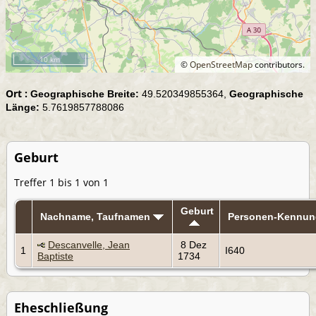
10 km
©
OpenStreetMap
contributors.
Ort :
Geographische Breite:
49.520349855364,
Geographische
Länge:
5.7619857788086
Geburt
Treffer 1 bis 1 von 1
Geburt
Nachname, Taufnamen
Personen-Kennun
Descanvelle, Jean
8 Dez
1
I640
Baptiste
1734
Eheschließung