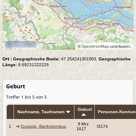
5 km
©
OpenStreetMap
contributors.
Ort :
Geographische Breite:
47.254241301903,
Geographische
Länge:
8.69231222229
Geburt
Treffer 1 bis 5 von 5
Geburt
Nachname, Taufnamen
Personen-Kennun
9 Mrz
1
Guggolz, Bartholomäus
I3174
1617