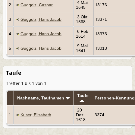
4 Mai
2
Guggolz, Caspar
I3176
1645
3 Okt
3
Guggolz, Hans Jacob
I3371
1568
6 Feb
4
Guggolz, Hans Jacob
I3373
1614
9 Mai
5
Guggolz, Hans Jacob
I3013
1641
Taufe
Treffer 1 bis 1 von 1
Taufe
Nachname, Taufnamen
Personen-Kennung
20
1
Kuser, Elisabeth
Dez
I3374
1618