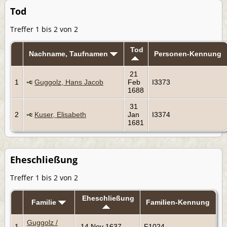
Tod
Treffer 1 bis 2 von 2
Tod
Nachname, Taufnamen
Personen-Kennung
21
1
Guggolz, Hans Jacob
Feb
I3373
1688
31
2
Kuser, Elisabeth
Jan
I3374
1681
Eheschließung
Treffer 1 bis 2 von 2
Eheschließung
Familie
Familien-Kennung
Guggolz /
1
14 Nov 1637
F1024