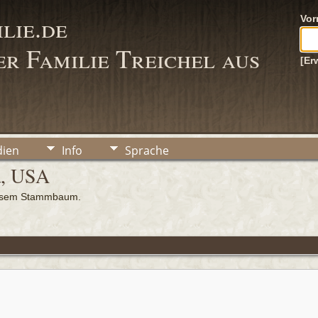
lie.de
Vo
r Familie Treichel aus
[Er
ien
Info
Sprache
a, USA
iesem Stammbaum.