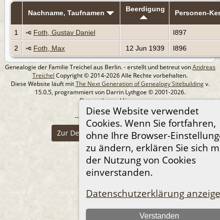
Beerdigung
Nachname, Taufnamen
Personen-Ke
1
Foth, Gustav Daniel
I897
2
Foth, Max
12 Jun 1939
I896
Genealogie der Familie Treichel aus Berlin. - erstellt und betreut von
Andreas
Treichel
Copyright © 2014-2026 Alle Rechte vorbehalten.
Diese Website läuft mit
The Next Generation of Genealogy Sitebuilding
v.
15.0.5, programmiert von Darrin Lythgoe © 2001-2026.
Datenschutzerklärung
Diese Website verwendet
--- Self-Hosted at home ---
Cookies. Wenn Sie fortfahren,
Zur Desktop-Webseite wechseln
ohne Ihre Browser-Einstellun
zu ändern, erklären Sie sich m
der Nutzung von Cookies
einverstanden.
Datenschutzerklärung anzeig
Verstanden