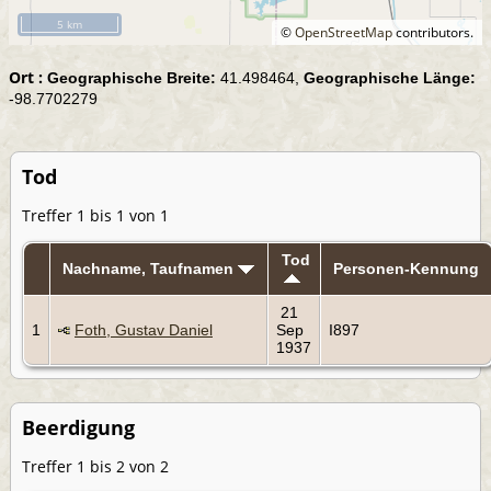
5 km
©
OpenStreetMap
contributors.
Ort :
Geographische Breite:
41.498464,
Geographische Länge:
-98.7702279
Tod
Treffer 1 bis 1 von 1
Tod
Nachname, Taufnamen
Personen-Kennung
21
1
Foth, Gustav Daniel
Sep
I897
1937
Beerdigung
Treffer 1 bis 2 von 2