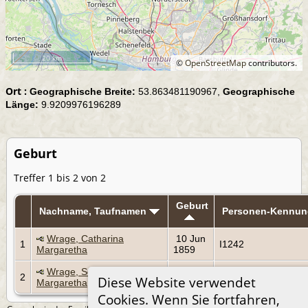
20 km
©
OpenStreetMap
contributors.
Ort :
Geographische Breite:
53.863481190967,
Geographische
Länge:
9.9209976196289
Geburt
Treffer 1 bis 2 von 2
Geburt
Nachname, Taufnamen
Personen-Kennun
Wrage, Catharina
10 Jun
1
I1242
Margaretha
1859
Wrage, Sophia
10 Jun
2
I1241
Diese Website verwendet
Margaretha
1859
Cookies. Wenn Sie fortfahren,