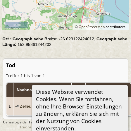
10 km
©
OpenStreetMap
contributors.
Ort :
Geographische Breite:
-26.623122424012,
Geographische
Länge:
152.95861244202
Tod
Treffer 1 bis 1 von 1
Tod
Nachname, Taufnamen
Personen-Kennung
Diese Website verwendet
Cookies. Wenn Sie fortfahren,
15
ohne Ihre Browser-Einstellungen
1
Zeller, Helena Emilia
Mai
I1368
1957
zu ändern, erklären Sie sich mit
der Nutzung von Cookies
Genealogie der Familie Treichel aus Berlin. - erstellt und betreut von
Andreas
Treichel
Copyright © 2014-2026 Alle Rechte vorbehalten.
einverstanden.