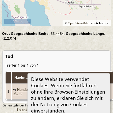
200 km
©
OpenStreetMap
contributors.
Ort :
Geographische Breite:
33.4484,
Geographische Länge:
-112.074
Tod
Treffer 1 bis 1 von 1
Tod
Nachname, Taufnamen
Personen-Kennung
Diese Website verwendet
Cookies. Wenn Sie fortfahren,
23
Henderson, Blanche
ohne Ihre Browser-Einstellungen
1
Mai
I919
Marie
1987
zu ändern, erklären Sie sich mit
der Nutzung von Cookies
Genealogie der Familie Treichel aus Berlin. - erstellt und betreut von
Andreas
Treichel
Copyright © 2014-2026 Alle Rechte vorbehalten.
einverstanden.