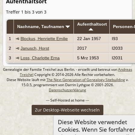
Aufenthaltsort
Treffer 1 bis 3 von 3
Aufenthaltsort
Nachname, Taufnamen
Personen
1
Blockus, Henriette Emilie
22 Jan 1957
I93
2
Janusch, Horst
2017
I2033
3
Loss, Charlotte Erna
5 Mrz 1953
I2031
Genealogie der Familie Treichel aus Berlin. - erstellt und betreut von
Andreas
Treichel
Copyright © 2014-2026 Alle Rechte vorbehalten.
Diese Website läuft mit
The Next Generation of Genealogy Sitebuilding
v.
15.0.5, programmiert von Darrin Lythgoe © 2001-2026.
Datenschutzerklärung
--- Self-Hosted at home ---
Zur Desktop-Webseite wechseln
Diese Website verwendet
Cookies. Wenn Sie fortfahre