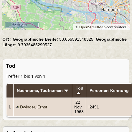
10 km
©
OpenStreetMap
contributors.
Ort :
Geographische Breite:
53.655591348325,
Geographische
Länge:
9.7936485290527
Tod
Treffer 1 bis 1 von 1
Tod
Nachname, Taufnamen
Personen-Kennung
22
1
Dwinger, Ernst
Nov
I2491
1963