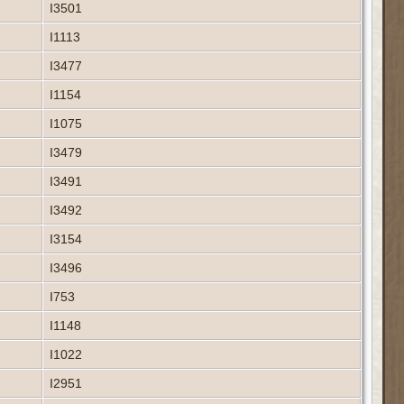
I3501
I1113
I3477
I1154
I1075
I3479
I3491
I3492
I3154
I3496
I753
I1148
I1022
I2951