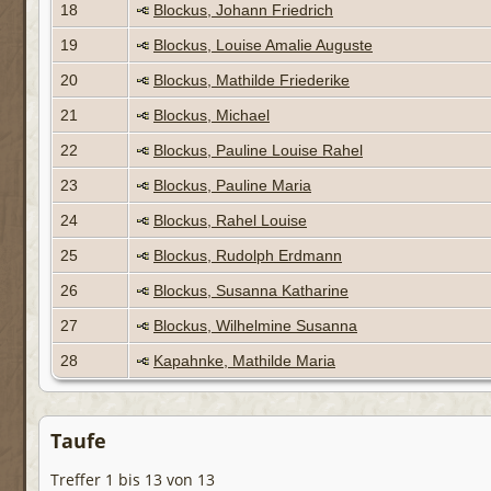
18
Blockus, Johann Friedrich
19
Blockus, Louise Amalie Auguste
20
Blockus, Mathilde Friederike
21
Blockus, Michael
22
Blockus, Pauline Louise Rahel
23
Blockus, Pauline Maria
24
Blockus, Rahel Louise
25
Blockus, Rudolph Erdmann
26
Blockus, Susanna Katharine
27
Blockus, Wilhelmine Susanna
28
Kapahnke, Mathilde Maria
Taufe
Treffer 1 bis 13 von 13