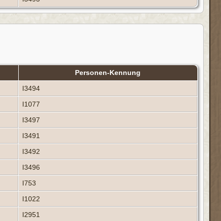
Personen-Kennung
I3494
I1077
I3497
I3491
I3492
I3496
I753
I1022
I2951