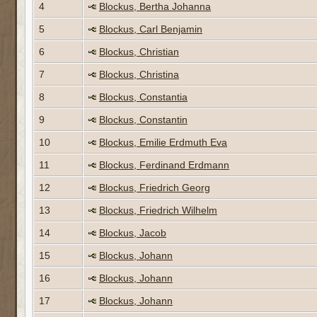
4
Blockus, Bertha Johanna
5
Blockus, Carl Benjamin
6
Blockus, Christian
7
Blockus, Christina
8
Blockus, Constantia
9
Blockus, Constantin
10
Blockus, Emilie Erdmuth Eva
11
Blockus, Ferdinand Erdmann
12
Blockus, Friedrich Georg
13
Blockus, Friedrich Wilhelm
14
Blockus, Jacob
15
Blockus, Johann
16
Blockus, Johann
17
Blockus, Johann