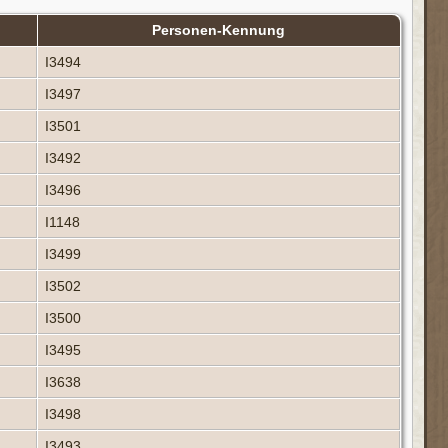
Personen-Kennung
I3494
I3497
I3501
I3492
I3496
I1148
I3499
I3502
I3500
I3495
I3638
I3498
I3493