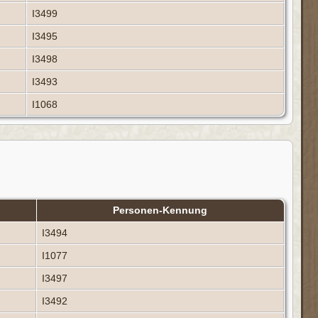
I3499
I3495
I3498
I3493
I1068
Personen-Kennung
I3494
I1077
I3497
I3492