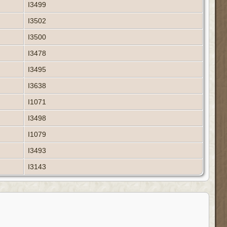
I3499
I3502
I3500
I3478
I3495
I3638
I1071
I3498
I1079
I3493
I3143