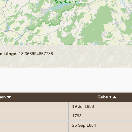
e Länge:
18.366994857788
men
Geburt
19 Jul 1858
1793
25 Sep 1864