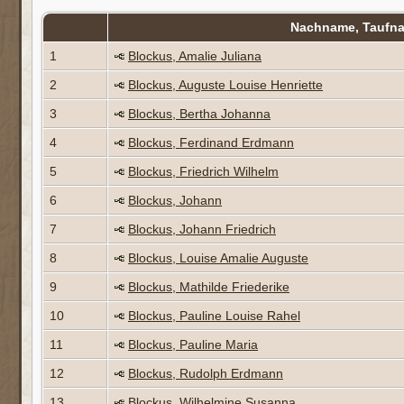
Nachname, Tauf
1
Blockus, Amalie Juliana
2
Blockus, Auguste Louise Henriette
3
Blockus, Bertha Johanna
4
Blockus, Ferdinand Erdmann
5
Blockus, Friedrich Wilhelm
6
Blockus, Johann
7
Blockus, Johann Friedrich
8
Blockus, Louise Amalie Auguste
9
Blockus, Mathilde Friederike
10
Blockus, Pauline Louise Rahel
11
Blockus, Pauline Maria
12
Blockus, Rudolph Erdmann
13
Blockus, Wilhelmine Susanna