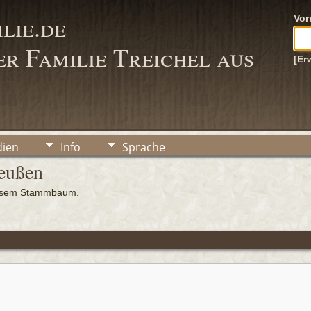
lie.de
Vo
r Familie Treichel aus
[Er
ien
Info
Sprache
reußen
iesem Stammbaum.