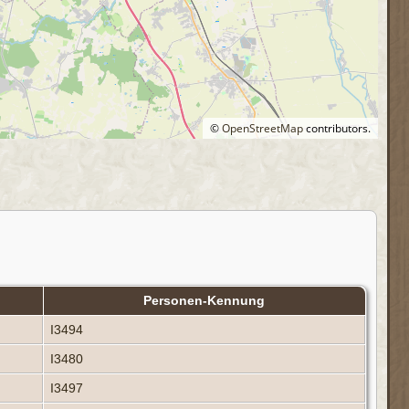
©
OpenStreetMap
contributors.
Personen-Kennung
I3494
I3480
I3497