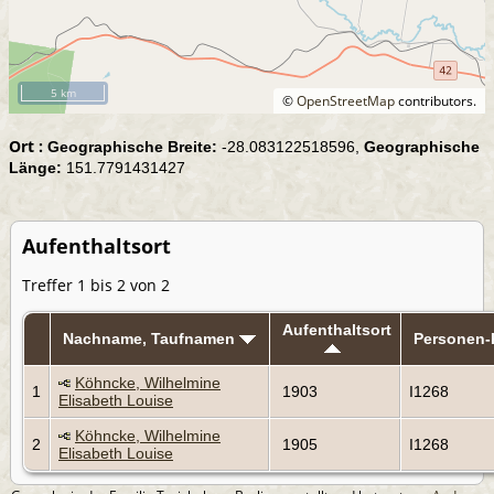
5 km
©
OpenStreetMap
contributors.
Ort :
Geographische Breite:
-28.083122518596,
Geographische
Länge:
151.7791431427
Aufenthaltsort
Treffer 1 bis 2 von 2
Aufenthaltsort
Nachname, Taufnamen
Personen
Köhncke, Wilhelmine
1
1903
I1268
Elisabeth Louise
Köhncke, Wilhelmine
2
1905
I1268
Elisabeth Louise