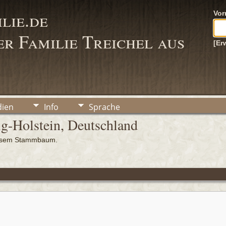
lie.de
Vo
r Familie Treichel aus
[Er
ien
Info
Sprache
ig-Holstein, Deutschland
iesem Stammbaum.