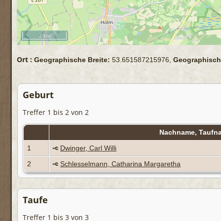
2 km
Ort :
Geographische Breite:
53.651587215976,
Geographisch
Geburt
Treffer 1 bis 2 von 2
Nachname, Tauf
1
Dwinger, Carl Willi
2
Schlesselmann, Catharina Margaretha
Taufe
Treffer 1 bis 3 von 3