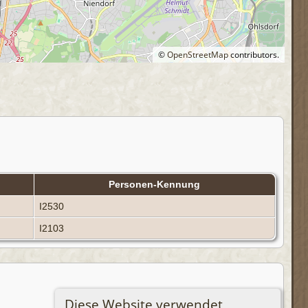
©
OpenStreetMap
contributors.
Personen-Kennung
I2530
I2103
Diese Website verwendet