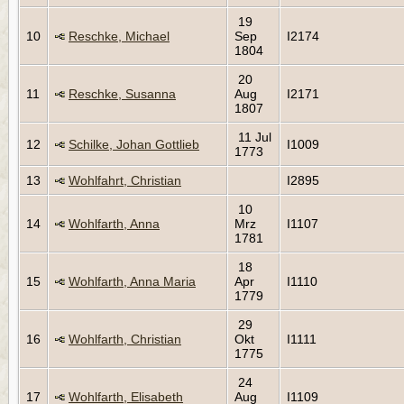
19
10
Reschke, Michael
Sep
I2174
1804
20
11
Reschke, Susanna
Aug
I2171
1807
11 Jul
12
Schilke, Johan Gottlieb
I1009
1773
13
Wohlfahrt, Christian
I2895
10
14
Wohlfarth, Anna
Mrz
I1107
1781
18
15
Wohlfarth, Anna Maria
Apr
I1110
1779
29
16
Wohlfarth, Christian
Okt
I1111
1775
24
17
Wohlfarth, Elisabeth
Aug
I1109