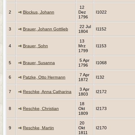
12
2
Blockus, Johann
Dez
I1022
1796
22 Jul
3
Brauer, Johann Gottlieb
I1152
1804
13
4
Brauer, Sohn
Mrz
I1153
1799
5 Apr
5
Brauer, Susanna
I1068
1796
7 Apr
6
Patzke, Otto Hermann
I132
1872
3 Apr
7
Reschke, Anna Catharina
I2172
1803
18
8
Reschke, Christian
Okt
I2173
1809
20
9
Reschke, Martin
Okt
I2170
1811