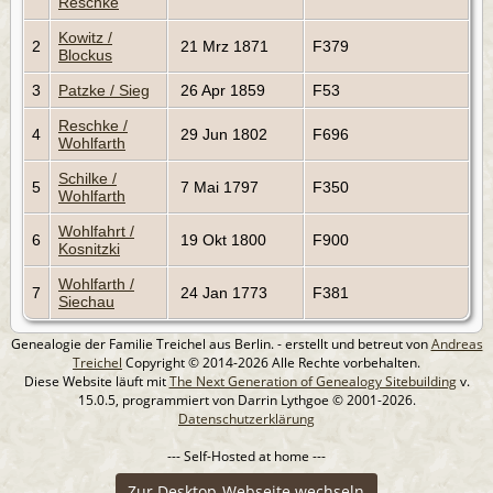
Reschke
Kowitz /
2
21 Mrz 1871
F379
Blockus
3
Patzke / Sieg
26 Apr 1859
F53
Reschke /
4
29 Jun 1802
F696
Wohlfarth
Schilke /
5
7 Mai 1797
F350
Wohlfarth
Wohlfahrt /
6
19 Okt 1800
F900
Kosnitzki
Wohlfarth /
7
24 Jan 1773
F381
Siechau
Genealogie der Familie Treichel aus Berlin. - erstellt und betreut von
Andreas
Treichel
Copyright © 2014-2026 Alle Rechte vorbehalten.
Diese Website läuft mit
The Next Generation of Genealogy Sitebuilding
v.
15.0.5, programmiert von Darrin Lythgoe © 2001-2026.
Datenschutzerklärung
--- Self-Hosted at home ---
Zur Desktop-Webseite wechseln