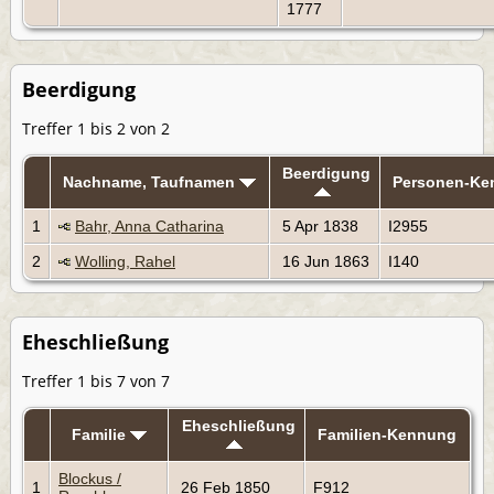
1777
Beerdigung
Treffer 1 bis 2 von 2
Beerdigung
Nachname, Taufnamen
Personen-Ke
1
Bahr, Anna Catharina
5 Apr 1838
I2955
2
Wolling, Rahel
16 Jun 1863
I140
Eheschließung
Treffer 1 bis 7 von 7
Eheschließung
Familie
Familien-Kennung
Blockus /
1
26 Feb 1850
F912