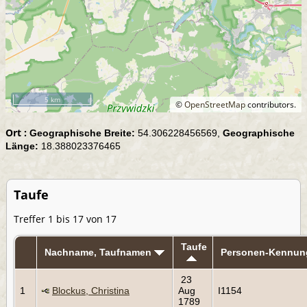
5 km
©
OpenStreetMap
contributors.
Ort :
Geographische Breite:
54.306228456569,
Geographische
Länge:
18.388023376465
Taufe
Treffer 1 bis 17 von 17
Taufe
Nachname, Taufnamen
Personen-Kennun
23
1
Blockus, Christina
Aug
I1154
1789