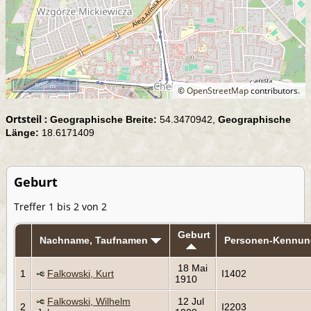
500 m
©
OpenStreetMap
contributors.
Ortsteil :
Geographische Breite:
54.3470942,
Geographische
Länge:
18.6171409
Geburt
Treffer 1 bis 2 von 2
Geburt
Nachname, Taufnamen
Personen-Kennun
18 Mai
1
Falkowski, Kurt
I1402
1910
Falkowski, Wilhelm
12 Jul
2
I2203