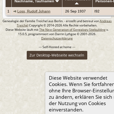
Nachname, Taufnamen
Personen
1
Loss, Rudolf Johann
26 Sep 1937
I92
Genealogie der Familie Treichel aus Berlin. - erstellt und betreut von
Andreas
Treichel
Copyright © 2014-2026 Alle Rechte vorbehalten.
Diese Website läuft mit
The Next Generation of Genealogy Sitebuilding
v.
15.0.5, programmiert von Darrin Lythgoe © 2001-2026.
Datenschutzerklärung
--- Self-Hosted at home ---
Zur Desktop-Webseite wechseln
Diese Website verwendet
Cookies. Wenn Sie fortfahre
ohne Ihre Browser-Einstell
zu ändern, erklären Sie sich
der Nutzung von Cookies
einverstanden.