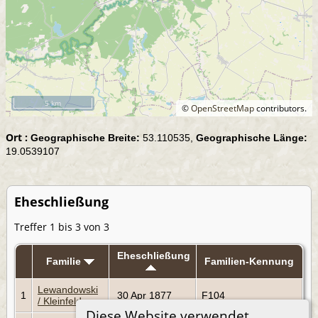
5 km
©
OpenStreetMap
contributors.
Ort :
Geographische Breite:
53.110535,
Geographische Länge:
19.0539107
Eheschließung
Treffer 1 bis 3 von 3
Eheschließung
Familie
Familien-Kennung
Lewandowski
1
30 Apr 1877
F104
/ Kleinfeld
Diese Website verwendet