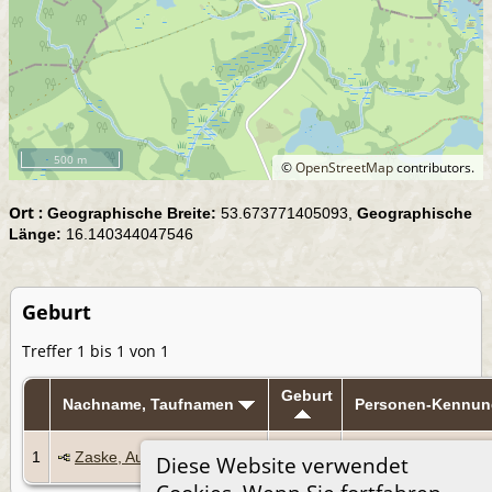
500 m
©
OpenStreetMap
contributors.
Ort :
Geographische Breite:
53.673771405093,
Geographische
Länge:
16.140344047546
Geburt
Treffer 1 bis 1 von 1
Geburt
Nachname, Taufnamen
Personen-Kennun
um
1
Zaske, August Siegfried
I1421
Diese Website verwendet
1819