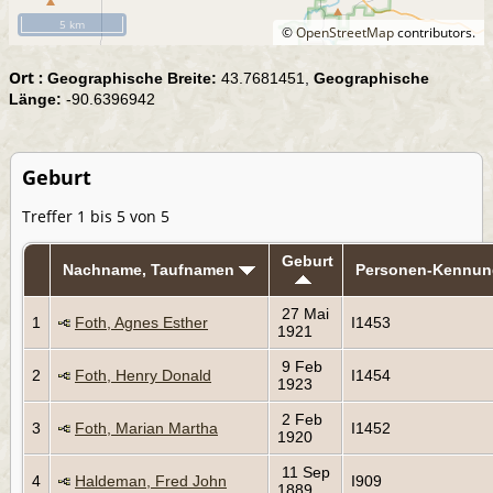
5 km
©
OpenStreetMap
contributors.
Ort :
Geographische Breite:
43.7681451,
Geographische
Länge:
-90.6396942
Geburt
Treffer 1 bis 5 von 5
Geburt
Nachname, Taufnamen
Personen-Kennun
27 Mai
1
Foth, Agnes Esther
I1453
1921
9 Feb
2
Foth, Henry Donald
I1454
1923
2 Feb
3
Foth, Marian Martha
I1452
1920
11 Sep
4
Haldeman, Fred John
I909
1889