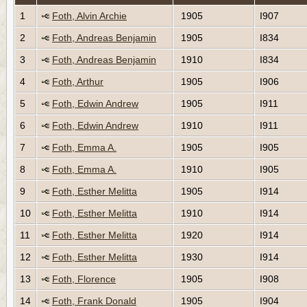
1
Foth, Alvin Archie
1905
I907
2
Foth, Andreas Benjamin
1905
I834
3
Foth, Andreas Benjamin
1910
I834
4
Foth, Arthur
1905
I906
5
Foth, Edwin Andrew
1905
I911
6
Foth, Edwin Andrew
1910
I911
7
Foth, Emma A.
1905
I905
8
Foth, Emma A.
1910
I905
9
Foth, Esther Melitta
1905
I914
10
Foth, Esther Melitta
1910
I914
11
Foth, Esther Melitta
1920
I914
12
Foth, Esther Melitta
1930
I914
13
Foth, Florence
1905
I908
14
Foth, Frank Donald
1905
I904