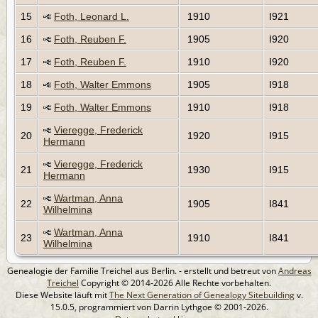
15
Foth, Leonard L.
1910
I921
16
Foth, Reuben F.
1905
I920
17
Foth, Reuben F.
1910
I920
18
Foth, Walter Emmons
1905
I918
19
Foth, Walter Emmons
1910
I918
Vieregge, Frederick
20
1920
I915
Hermann
Vieregge, Frederick
21
1930
I915
Hermann
Wartman, Anna
22
1905
I841
Wilhelmina
Wartman, Anna
23
1910
I841
Wilhelmina
Genealogie der Familie Treichel aus Berlin. - erstellt und betreut von
Andreas
Treichel
Copyright © 2014-2026 Alle Rechte vorbehalten.
Diese Website läuft mit
The Next Generation of Genealogy Sitebuilding
v.
15.0.5, programmiert von Darrin Lythgoe © 2001-2026.