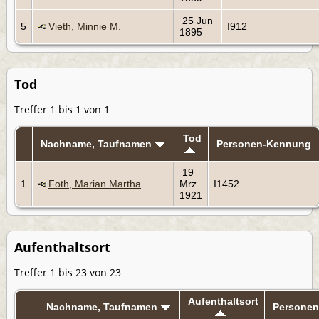
25 Jun
5
Vieth, Minnie M.
I912
1895
Tod
Treffer 1 bis 1 von 1
Tod
Nachname, Taufnamen
Personen-Kennung
19
1
Foth, Marian Martha
Mrz
I1452
1921
Aufenthaltsort
Treffer 1 bis 23 von 23
Aufenthaltsort
Nachname, Taufnamen
Persone