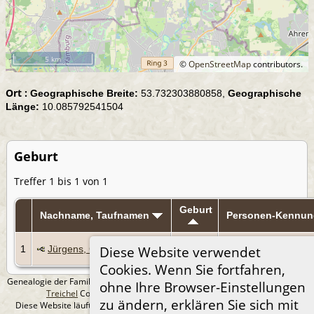
5 km
©
OpenStreetMap
contributors.
Ort :
Geographische Breite:
53.732303880858,
Geographische
Länge:
10.085792541504
Geburt
Treffer 1 bis 1 von 1
Geburt
Nachname, Taufnamen
Personen-Kennun
12 Mrz
1
Jürgens, Carl Hinrich
I724
Diese Website verwendet
1823
Cookies. Wenn Sie fortfahren,
Genealogie der Familie Treichel aus Berlin. - erstellt und betreut von
Andreas
ohne Ihre Browser-Einstellungen
Treichel
Copyright © 2014-2026 Alle Rechte vorbehalten.
zu ändern, erklären Sie sich mit
Diese Website läuft mit
The Next Generation of Genealogy Sitebuilding
v.