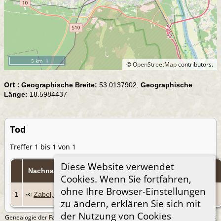
5 km
©
OpenStreetMap
contributors.
Ort :
Geographische Breite:
53.0137902,
Geographische
Länge:
18.5984437
Tod
Treffer 1 bis 1 von 1
Diese Website verwendet
Tod
Nachname, Taufnamen
Personen-Kennung
Cookies. Wenn Sie fortfahren,
ohne Ihre Browser-Einstellungen
vor
1
Zabel, Johann
I308
1878
zu ändern, erklären Sie sich mit
der Nutzung von Cookies
Genealogie der Familie Treichel aus Berlin. - erstellt und betreut von
Andreas