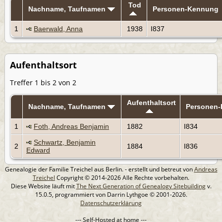
Tod
Nachname, Taufnamen
Personen-Kennung
1
Baerwald, Anna
1938
I837
Aufenthaltsort
Treffer 1 bis 2 von 2
Aufenthaltsort
Nachname, Taufnamen
Personen
1
Foth, Andreas Benjamin
1882
I834
Schwartz, Benjamin
2
1884
I836
Edward
Genealogie der Familie Treichel aus Berlin. - erstellt und betreut von
Andreas
Treichel
Copyright © 2014-2026 Alle Rechte vorbehalten.
Diese Website läuft mit
The Next Generation of Genealogy Sitebuilding
v.
15.0.5, programmiert von Darrin Lythgoe © 2001-2026.
Datenschutzerklärung
--- Self-Hosted at home ---