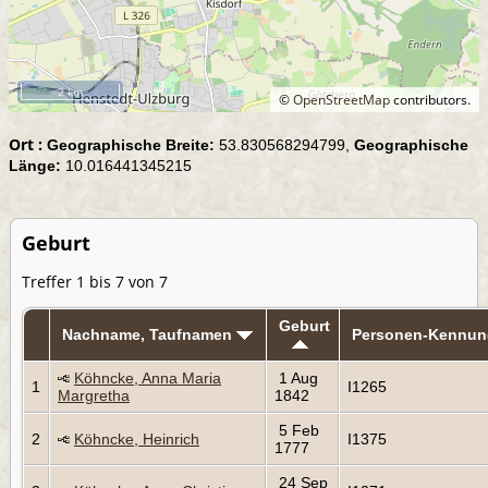
2 km
©
OpenStreetMap
contributors.
Ort :
Geographische Breite:
53.830568294799,
Geographische
Länge:
10.016441345215
Geburt
Treffer 1 bis 7 von 7
Geburt
Nachname, Taufnamen
Personen-Kennun
Köhncke, Anna Maria
1 Aug
1
I1265
Margretha
1842
5 Feb
2
Köhncke, Heinrich
I1375
1777
24 Sep