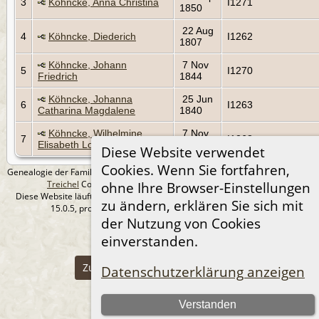
3
Köhncke, Anna Christina
I1271
1850
22 Aug
4
Köhncke, Diederich
I1262
1807
Köhncke, Johann
7 Nov
5
I1270
Friedrich
1844
Köhncke, Johanna
25 Jun
6
I1263
Catharina Magdalene
1840
Köhncke, Wilhelmine
7 Nov
7
I1268
Elisabeth Louise
1844
Diese Website verwendet
Cookies. Wenn Sie fortfahren,
Genealogie der Familie Treichel aus Berlin. - erstellt und betreut von
Andreas
Treichel
Copyright © 2014-2026 Alle Rechte vorbehalten.
ohne Ihre Browser-Einstellungen
Diese Website läuft mit
The Next Generation of Genealogy Sitebuilding
v.
zu ändern, erklären Sie sich mit
15.0.5, programmiert von Darrin Lythgoe © 2001-2026.
Datenschutzerklärung
der Nutzung von Cookies
einverstanden.
--- Self-Hosted at home ---
Zur Desktop-Webseite wechseln
Datenschutzerklärung anzeigen
Verstanden