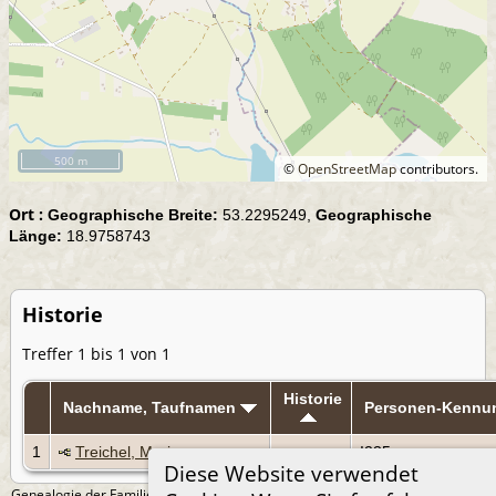
500 m
©
OpenStreetMap
contributors.
Ort :
Geographische Breite:
53.2295249,
Geographische
Länge:
18.9758743
Historie
Treffer 1 bis 1 von 1
Historie
Nachname, Taufnamen
Personen-Kennu
1
Treichel, Maria
I235
Diese Website verwendet
Genealogie der Familie Treichel aus Berlin. - erstellt und betreut von
Andreas