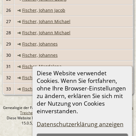
26
Fischer, Johann Jacob
27
Fischer, Johann Michael
28
Fischer, Johann Michael
29
Fischer, Johannes
30
Fischer, Johannes
31
Fischer, Magdalena
Diese Website verwendet
32
Fischer, Magdalena
Cookies. Wenn Sie fortfahren,
ohne Ihre Browser-Einstellungen
33
Fischer, Susanna
zu ändern, erklären Sie sich mit
der Nutzung von Cookies
Genealogie der Familie Treichel aus Berlin. - erstellt und betreut von
Andreas
einverstanden.
Treichel
Copyright © 2014-2026 Alle Rechte vorbehalten.
Diese Website läuft mit
The Next Generation of Genealogy Sitebuilding
v.
Datenschutzerklärung anzeigen
15.0.5, programmiert von Darrin Lythgoe © 2001-2026.
Datenschutzerklärung