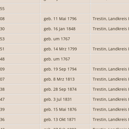
655
708
geb. 11 Mai 1796
Trestin, Landkre
930
geb. 16 Jan 1848
Trestin, Landkre
653
geb. um 1767
651
geb. 14 Mrz 1799
Trestin, Landkre
948
geb. um 1767
709
geb. 19 Sep 1794
Trestin, Landkre
707
geb. 8 Mrz 1813
Trestin, Landkre
938
geb. 28 Sep 1874
Trestin, Landkre
947
geb. 3 Jul 1831
Trestin, Landkre
939
geb. 15 Mai 1876
Trestin, Landkre
936
geb. 13 Okt 1871
Trestin, Landkre