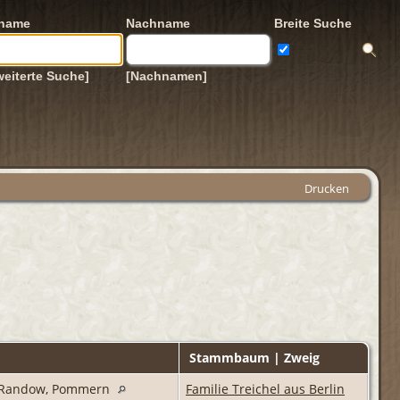
rname
Nachname
Breite Suche
weiterte Suche]
[Nachnamen]
Drucken
Stammbaum | Zweig
is Randow, Pommern
Familie Treichel aus Berlin