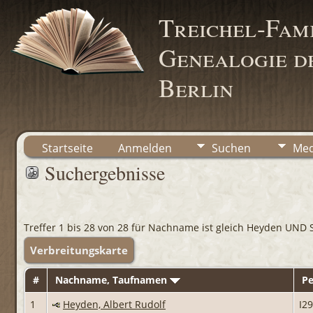
Treichel-Fami
Genealogie de
Berlin
Startseite
Anmelden
Suchen
Med
Suchergebnisse
Treffer 1 bis 28 von 28 für Nachname ist gleich Heyden UND 
Verbreitungskarte
#
Nachname, Taufnamen
P
1
Heyden, Albert Rudolf
I2