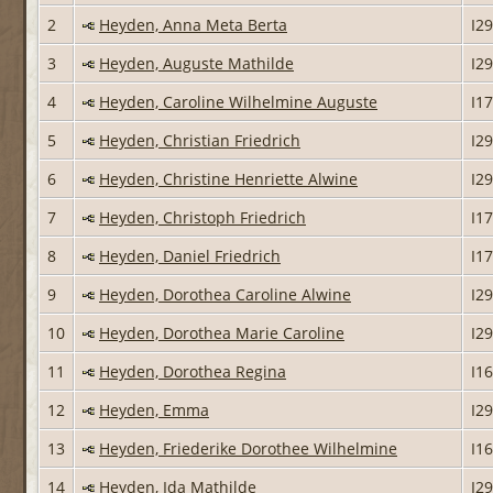
2
Heyden, Anna Meta Berta
I2
3
Heyden, Auguste Mathilde
I2
4
Heyden, Caroline Wilhelmine Auguste
I1
5
Heyden, Christian Friedrich
I2
6
Heyden, Christine Henriette Alwine
I2
7
Heyden, Christoph Friedrich
I1
8
Heyden, Daniel Friedrich
I1
9
Heyden, Dorothea Caroline Alwine
I2
10
Heyden, Dorothea Marie Caroline
I2
11
Heyden, Dorothea Regina
I1
12
Heyden, Emma
I2
13
Heyden, Friederike Dorothee Wilhelmine
I1
14
Heyden, Ida Mathilde
I2