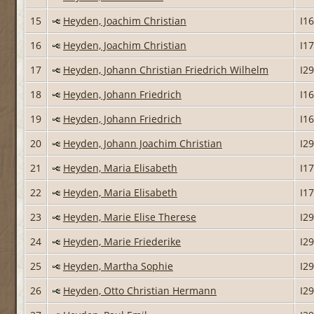
15
Heyden, Joachim Christian
I1
16
Heyden, Joachim Christian
I1
17
Heyden, Johann Christian Friedrich Wilhelm
I2
18
Heyden, Johann Friedrich
I1
19
Heyden, Johann Friedrich
I1
20
Heyden, Johann Joachim Christian
I2
21
Heyden, Maria Elisabeth
I1
22
Heyden, Maria Elisabeth
I1
23
Heyden, Marie Elise Therese
I2
24
Heyden, Marie Friederike
I2
25
Heyden, Martha Sophie
I2
26
Heyden, Otto Christian Hermann
I2