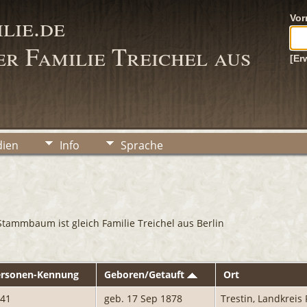
lie.de
Vo
r Familie Treichel aus
[Er
ien
Info
Sprache
Stammbaum ist gleich Familie Treichel aus Berlin
ersonen-Kennung
Geboren/Getauft
Ort
941
geb. 17 Sep 1878
Trestin, Landkre