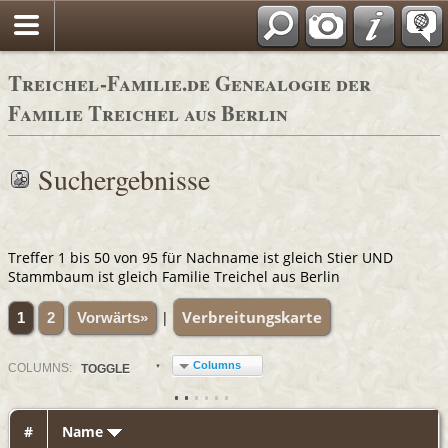
Adressbücher
Treichel-Familie.de Genealogie der
Familie Treichel aus Berlin
Suchergebnisse
Treffer 1 bis 50 von 95 für Nachname ist gleich Stier UND
Stammbaum ist gleich Familie Treichel aus Berlin
Verbreitungskarte
|
1
2
Vorwärts»
Columns
COL
UMN
S:
TOGGLE
#
Name