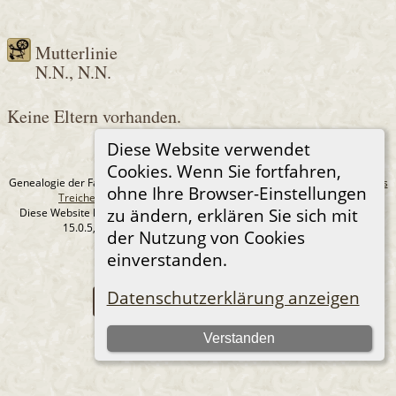
Mutterlinie
N.N., N.N.
Keine Eltern vorhanden.
Diese Website verwendet
Cookies. Wenn Sie fortfahren,
Genealogie der Familie Treichel aus Berlin. - erstellt und betreut von
Andreas
ohne Ihre Browser-Einstellungen
Treichel
Copyright © 2014-2026 Alle Rechte vorbehalten.
zu ändern, erklären Sie sich mit
Diese Website läuft mit
The Next Generation of Genealogy Sitebuilding
v.
15.0.5, programmiert von Darrin Lythgoe © 2001-2026.
der Nutzung von Cookies
Datenschutzerklärung
einverstanden.
--- Self-Hosted at home ---
Datenschutzerklärung anzeigen
Zur Desktop-Webseite wechseln
Verstanden