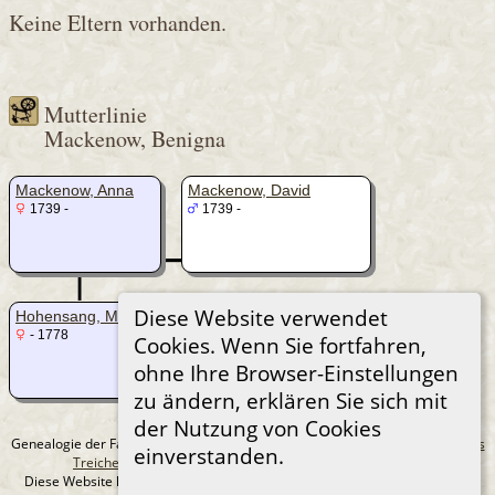
Keine Eltern vorhanden.
Mutterlinie
Mackenow, Benigna
Mackenow, Anna
Mackenow, David
1739 -
_
1739 -
|
Diese Website verwendet
Hohensang, Maria
Mackenow, Heinrich
- 1778
_
1687 - 1753 (~ 66 Jahre)
Cookies. Wenn Sie fortfahren,
ohne Ihre Browser-Einstellungen
zu ändern, erklären Sie sich mit
der Nutzung von Cookies
Genealogie der Familie Treichel aus Berlin. - erstellt und betreut von
Andreas
einverstanden.
Treichel
Copyright © 2014-2026 Alle Rechte vorbehalten.
Diese Website läuft mit
The Next Generation of Genealogy Sitebuilding
v.