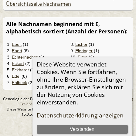
Übersichtsseite Nachnamen
Alle Nachnamen beginnend mit E,
alphabetisch sortiert (Anzahl der Personen):
1.
Ebelt
(1)
8.
Eicher
(1)
2.
Ebert
(6)
9.
Eleringer
(1)
3.
Echternacher
(6)
10.
Elme
(2)
Diese Website verwendet
4.
Eckert
(2)
11.
Engisch
(1)
5.
Eckhardt
(1)
12.
Erickson
(1)
Cookies. Wenn Sie fortfahren,
6.
Edel
(8)
13.
Eveland
(2)
ohne Ihre Browser-Einstellungen
7.
Ehlbeck
(2)
zu ändern, erklären Sie sich mit
der Nutzung von Cookies
Genealogie der Familie Treichel aus Berlin. - erstellt und betreut von
Andreas
einverstanden.
Treichel
Copyright © 2014-2026 Alle Rechte vorbehalten.
Diese Website läuft mit
The Next Generation of Genealogy Sitebuilding
v.
Datenschutzerklärung anzeigen
15.0.5, programmiert von Darrin Lythgoe © 2001-2026.
Datenschutzerklärung
Verstanden
--- Self-Hosted at home ---