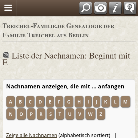
Adressbücher
Treichel-Familie.de Genealogie der
Familie Treichel aus Berlin
Liste der Nachnamen: Beginnt mit
E
Nachnamen anzeigen, die mit ... anfangen
A
B
C
D
E
F
G
H
I
J
K
L
M
N
O
P
R
S
T
U
V
W
Z
Zeige alle Nachnamen
(alphabetisch sortiert) |