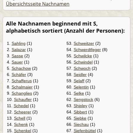
Übersichtsseite Nachnamen
Alle Nachnamen beginnend mit S,
alphabetisch sortiert (Anzahl der Personen):
1.
Sahling
(1)
53.
Schweitzer
(2)
2.
Salazar
(1)
54.
Schwerdtfeger
(8)
3.
Sasse
(2)
55.
Schwilcke
(1)
4.
Sauer
(1)
56.
Schwindel
(1)
5.
Schachow
(2)
57.
Schwoch
(2)
6.
Schäfer
(3)
58.
Seidler
(4)
7.
Schafferus
(1)
59.
Selaff
(2)
8.
Schalmaier
(1)
60.
Selentin
(1)
9.
Schanglies
(2)
61.
Selke
(1)
10.
Schaufler
(1)
62.
Sengstock
(6)
11.
Schedel
(1)
63.
Shipley
(1)
12.
Scheerer
(2)
64.
Sibbert
(1)
13.
Schell
(1)
65.
Siebke
(1)
14.
Schenk
(1)
66.
Siechau
(1)
15.
Schenkel
(1)
67.
Siefenbüttel
(1)