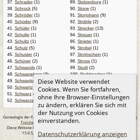
37.
Schrader
(1)
89.
Stolzenburg
(1)
38.
Schrock
(5)
90.
Stone
(1)
39.
Schröder
(1)
91.
Storjohann
(9)
40.
Schüder
(9)
92.
Strähle
(2)
41.
Schüler
(1)
93.
Strecker
(13)
42.
Schulte
(1)
94.
Streuer
(1)
43.
Schultz
(1)
95.
Strieter
(1)
44.
Schulz
(5)
96.
Strobel
(1)
45.
Schuster
(1)
97.
Strohschein
(1)
46.
Schüver
(2)
98.
Stross
(1)
47.
Schwands
(1)
99.
Studt
(2)
48.
Schwaneberg
(3)
100.
Stuhlmacher
(1)
Diese Website verwendet
49.
Schwanke
(9)
101.
Suchotz
(1)
50.
Schwartz
(3)
102.
Szczodrowski
(1)
Cookies. Wenn Sie fortfahren,
51.
Schwarz
(1)
103.
Szycko
(1)
ohne Ihre Browser-Einstellungen
52.
Schwarze
(1)
104.
Sługocka
(2)
zu ändern, erklären Sie sich mit
der Nutzung von Cookies
Genealogie der Familie Treichel aus Berlin. - erstellt und betreut von
Andreas
einverstanden.
Treichel
Copyright © 2014-2026 Alle Rechte vorbehalten.
Diese Website läuft mit
The Next Generation of Genealogy Sitebuilding
v.
Datenschutzerklärung anzeigen
15.0.5, programmiert von Darrin Lythgoe © 2001-2026.
Datenschutzerklärung