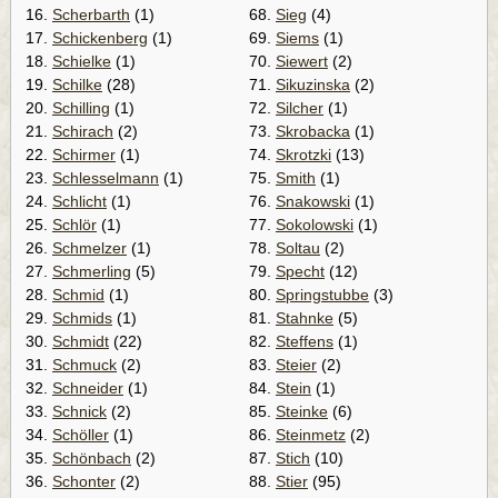
16.
Scherbarth
(1)
68.
Sieg
(4)
17.
Schickenberg
(1)
69.
Siems
(1)
18.
Schielke
(1)
70.
Siewert
(2)
19.
Schilke
(28)
71.
Sikuzinska
(2)
20.
Schilling
(1)
72.
Silcher
(1)
21.
Schirach
(2)
73.
Skrobacka
(1)
22.
Schirmer
(1)
74.
Skrotzki
(13)
23.
Schlesselmann
(1)
75.
Smith
(1)
24.
Schlicht
(1)
76.
Snakowski
(1)
25.
Schlör
(1)
77.
Sokolowski
(1)
26.
Schmelzer
(1)
78.
Soltau
(2)
27.
Schmerling
(5)
79.
Specht
(12)
28.
Schmid
(1)
80.
Springstubbe
(3)
29.
Schmids
(1)
81.
Stahnke
(5)
30.
Schmidt
(22)
82.
Steffens
(1)
31.
Schmuck
(2)
83.
Steier
(2)
32.
Schneider
(1)
84.
Stein
(1)
33.
Schnick
(2)
85.
Steinke
(6)
34.
Schöller
(1)
86.
Steinmetz
(2)
35.
Schönbach
(2)
87.
Stich
(10)
36.
Schonter
(2)
88.
Stier
(95)