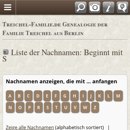
Adressbücher
Treichel-Familie.de Genealogie der
Familie Treichel aus Berlin
Liste der Nachnamen: Beginnt mit
S
Nachnamen anzeigen, die mit ... anfangen
A
B
C
D
E
F
G
H
I
J
K
L
M
N
O
P
R
S
T
U
V
W
Z
Zeige alle Nachnamen
(alphabetisch sortiert) |