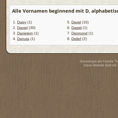
Alle Vornamen beginnend mit D, alphabetisch
1.
Daisy
(1)
5.
David
(16)
2.
Daniel
(30)
6.
Dawid
(1)
3.
Danielem
(1)
7.
Desmond
(1)
4.
Danuta
(1)
8.
Detlef
(2)
Genealogie der Familie Trei
Diese Website läuft mit