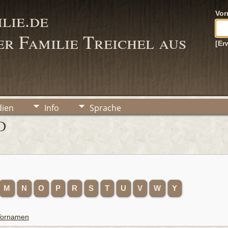
lie.de
Vo
r Familie Treichel aus
[Er
ien
Info
Sprache
D
M
N
O
P
R
S
T
U
V
W
Y
 Vornamen