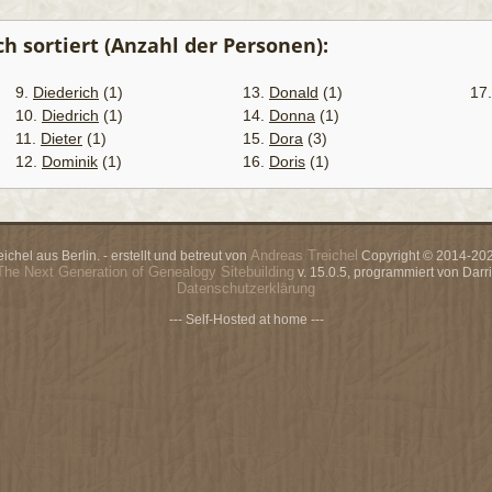
 sortiert (Anzahl der Personen):
9.
Diederich
(1)
13.
Donald
(1)
17
10.
Diedrich
(1)
14.
Donna
(1)
11.
Dieter
(1)
15.
Dora
(3)
12.
Dominik
(1)
16.
Doris
(1)
Andreas Treichel
chel aus Berlin. - erstellt und betreut von
Copyright © 2014-2026
The Next Generation of Genealogy Sitebuilding
v. 15.0.5, programmiert von Dar
Datenschutzerklärung
--- Self-Hosted at home ---