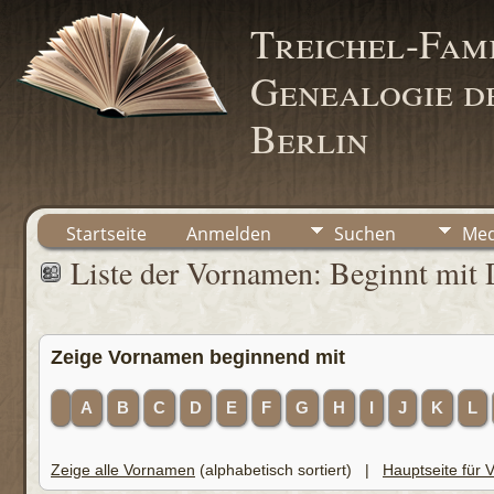
Treichel-Fami
Genealogie de
Berlin
Startseite
Anmelden
Suchen
Med
Liste der Vornamen: Beginnt mit 
Zeige Vornamen beginnend mit
A
B
C
D
E
F
G
H
I
J
K
L
Zeige alle Vornamen
(alphabetisch sortiert) |
Hauptseite für