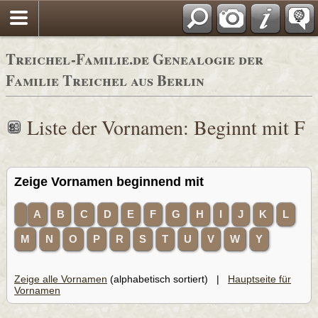
Adressbücher
Treichel-Familie.de Genealogie der
Familie Treichel aus Berlin
Liste der Vornamen: Beginnt mit F
Zeige Vornamen beginnend mit
A
B
C
D
E
F
G
H
I
J
K
L
M
N
O
P
R
S
T
U
V
W
Y
Zeige alle Vornamen
(alphabetisch sortiert) |
Hauptseite für
Vornamen