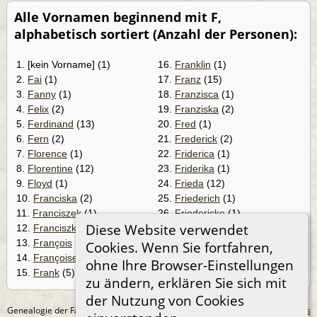
Alle Vornamen beginnend mit F,
alphabetisch sortiert (Anzahl der Personen):
1. [kein Vorname] (1)
16.
Franklin
(1)
2.
Fai
(1)
17.
Franz
(15)
3.
Fanny
(1)
18.
Franzisca
(1)
4.
Felix
(2)
19.
Franziska
(2)
5.
Ferdinand
(13)
20.
Fred
(1)
6.
Fern
(2)
21.
Frederick
(2)
7.
Florence
(1)
22.
Friderica
(1)
8.
Florentine
(12)
23.
Friderika
(1)
9.
Floyd
(1)
24.
Frieda
(12)
10.
Franciska
(2)
25.
Friederich
(1)
11.
Franciszek
(1)
26.
Friedericke
(1)
Diese Website verwendet
12.
Franciszka
(2)
27.
Friederike
(7)
13.
François
(1)
28.
Friedrich
(58)
Cookies. Wenn Sie fortfahren,
14.
Françoise
(1)
29.
Friedrike
(1)
ohne Ihre Browser-Einstellungen
15.
Frank
(5)
30.
Fritz
(3)
zu ändern, erklären Sie sich mit
der Nutzung von Cookies
Genealogie der Familie Treichel aus Berlin. - erstellt und betreut von
Andreas