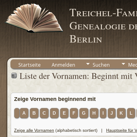
Treichel-Fami
Genealogie de
Berlin
Startseite
Anmelden
Suchen
Med
Liste der Vornamen: Beginnt mit 
Zeige Vornamen beginnend mit
A
B
C
D
E
F
G
H
I
J
K
L
Zeige alle Vornamen
(alphabetisch sortiert) |
Hauptseite für