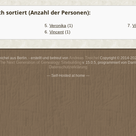
 sortiert (Anzahl der Personen):
5.
Veronika
(1)
7.
Vi
6.
Vincent
(1)
Andreas Treichel
chel aus Berlin. - erstellt und betreut von
Copyright © 2014-2026
The Next Generation of Genealogy Sitebuilding
v. 15.0.5, programmiert von Dar
Datenschutzerklärung
--- Self-Hosted at home ---