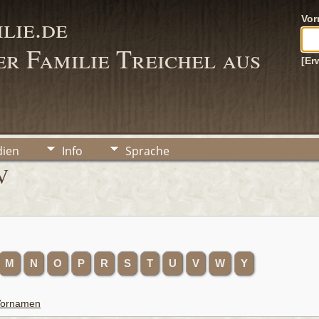
lie.de
Vo
r Familie Treichel aus
[Er
ien
Info
Sprache
V
M
N
O
P
R
S
T
U
V
W
Y
 Vornamen