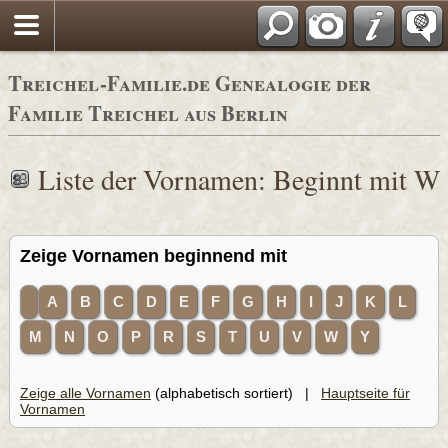
Adressbücher
Treichel-Familie.de Genealogie der
Familie Treichel aus Berlin
Liste der Vornamen: Beginnt mit W
Zeige Vornamen beginnend mit
A
B
C
D
E
F
G
H
I
J
K
L
M
N
O
P
R
S
T
U
V
W
Y
Zeige alle Vornamen
(alphabetisch sortiert) |
Hauptseite für
Vornamen