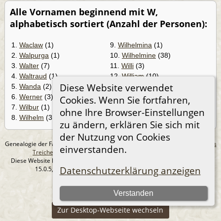
Alle Vornamen beginnend mit W,
alphabetisch sortiert (Anzahl der Personen):
1.
Waclaw
(1)
9.
Wilhelmina
(1)
2.
Walpurga
(1)
10.
Wilhelmine
(38)
3.
Walter
(7)
11.
Willi
(3)
4.
Waltraud
(1)
12.
William
(10)
Diese Website verwendet
5.
Wanda
(2)
13.
Willliam
(1)
6.
Werner
(3)
14.
Willy
(1)
Cookies. Wenn Sie fortfahren,
7.
Wilbur
(1)
15.
Wladislaus
(2)
ohne Ihre Browser-Einstellungen
8.
Wilhelm
(31)
16.
Wolfgang
(5)
zu ändern, erklären Sie sich mit
der Nutzung von Cookies
Genealogie der Familie Treichel aus Berlin. - erstellt und betreut von
Andreas
einverstanden.
Treichel
Copyright © 2014-2026 Alle Rechte vorbehalten.
Diese Website läuft mit
The Next Generation of Genealogy Sitebuilding
v.
Datenschutzerklärung anzeigen
15.0.5, programmiert von Darrin Lythgoe © 2001-2026.
Datenschutzerklärung
Verstanden
--- Self-Hosted at home ---
Zur Desktop-Webseite wechseln