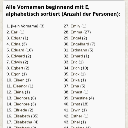
Alle Vornamen beginnend mit E,
alphabetisch sortiert (Anzahl der Personen):
1. [kein Vorname] (3)
27.
Emily
(1)
2.
Earl
(1)
28.
Emma
(27)
3.
Edgar
(1)
29.
Engel
(2)
4.
Edna
(3)
30.
Engelhard
(7)
5.
Eduard
(10)
31.
Erdmann
(5)
6.
Edward
(2)
32.
Erhard
(1)
7.
Edwin
(2)
33.
Eric
(1)
8.
Egbert
(2)
34.
Erich
(10)
9.
Egon
(1)
35.
Erick
(1)
10.
Eileen
(1)
36.
Erika
(1)
11.
Eleanor
(1)
37.
Erna
(5)
12.
Eléna
(1)
38.
Ernest
(1)
13.
Eleonora
(6)
39.
Ernestine
(4)
14.
Eleonore
(3)
40.
Ernst
(18)
15.
Elfriede
(2)
41.
Erwin
(1)
16.
Elisabeth
(35)
42.
Esther
(1)
17.
Elisabetha
(4)
43.
Ethel
(1)
18.
Elizabeth
(3)
44.
Eugène
(1)