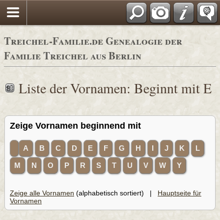
Adressbücher
Treichel-Familie.de Genealogie der
Familie Treichel aus Berlin
Liste der Vornamen: Beginnt mit E
Zeige Vornamen beginnend mit
A
B
C
D
E
F
G
H
I
J
K
L
M
N
O
P
R
S
T
U
V
W
Y
Zeige alle Vornamen
(alphabetisch sortiert) |
Hauptseite für
Vornamen